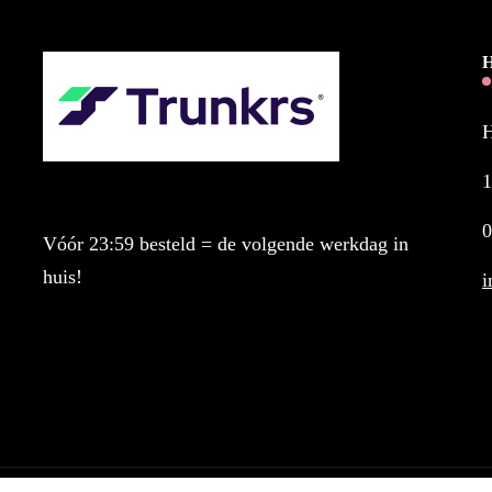
H
H
0
Vóór 23:59 besteld = de volgende werkdag in
huis!
i