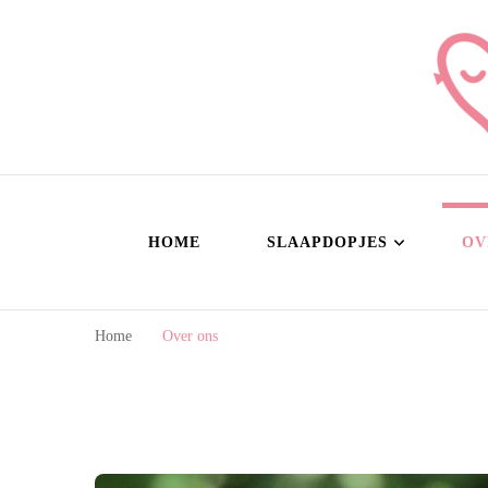
Sl
Slaap le
HOME
SLAAPDOPJES
OV
Home
Over ons