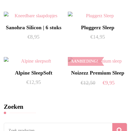
Sanohra Silicon | 6 stuks
Pluggerz Sleep
€
8,95
€
14,95
AANBIEDING!
Alpine SleepSoft
Noizezz Premium Sleep
Oorspronkelij
Huidi
€
12,95
€
12,50
€
9,95
prijs
prijs
was:
is:
€12,50.
€9,95.
Zoeken
Zoeken