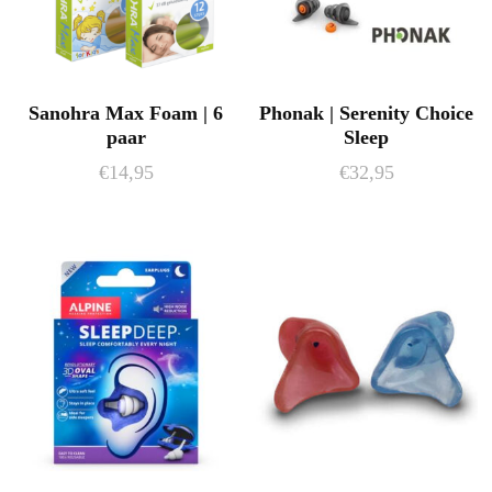
Sanohra Max Foam | 6
Phonak | Serenity Choice
paar
Sleep
€
14,95
€
32,95
Dit
product
heeft
meerdere
variaties.
Deze
optie
kan
gekozen
worden