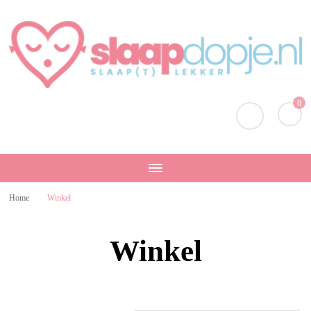
Slaapdopje.nl
Slaap lekker!
0
Home
Winkel
Winkel