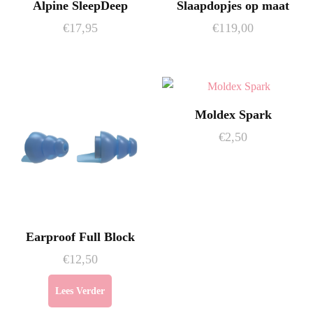
Alpine SleepDeep
Slaapdopjes op maat
op
€
17,95
€
119,00
de
productpagina
Moldex Spark
€
2,50
Earproof Full Block
€
12,50
Lees Verder