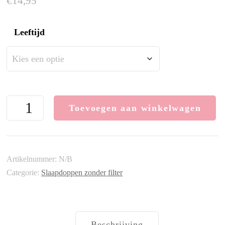
€
14,95
Leeftijd
Sanohra
Toevoegen aan winkelwagen
Max
Foam
|
6
Artikelnummer:
N/B
paar
Categorie:
Slaapdoppen zonder filter
aantal
Beschrijving