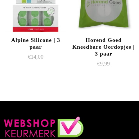
Alpine Silicone | 3
Horend Goed
paar
Kneedbare Oordopjes |
3 paar
€
14,00
€
9,99