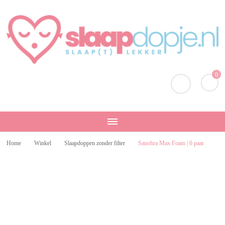
Slaapdopje.nl
Slaap lekker!
0
Home
Winkel
Slaapdoppen zonder filter
Sanohra Max Foam | 6 paar