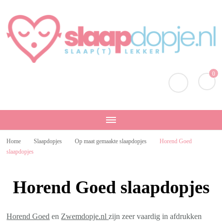
Slaapdopje.nl
Slaap lekker!
0
Home
Slaapdopjes
Op maat gemaakte slaapdopjes
Horend Goed
slaapdopjes
Horend Goed slaapdopjes
Horend Goed
en
Zwemdopje.nl
zijn zeer vaardig in afdrukken