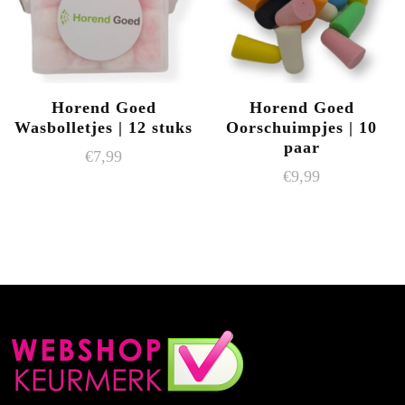
Horend Goed
Horend Goed
Wasbolletjes | 12 stuks
Oorschuimpjes | 10
paar
€
7,99
€
9,99