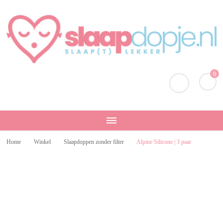
Slaapdopje.nl
Slaap lekker!
0
Home
Winkel
Slaapdoppen zonder filter
Alpine Silicone | 3 paar