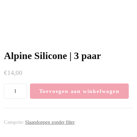
Alpine Silicone | 3 paar
€
14,00
Alpine
Toevoegen aan winkelwagen
Silicone
|
3
paar
Categorie:
Slaapdoppen zonder filter
aantal