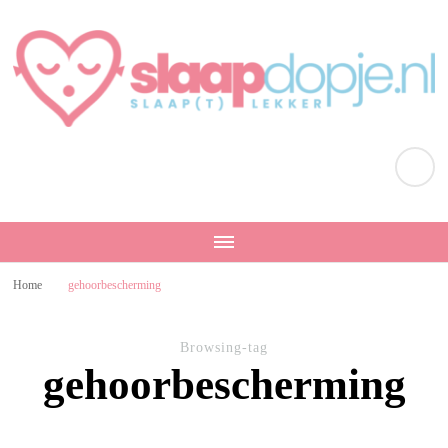
Slaapdopje.nl
Slaap lekker!
Home
gehoorbescherming
Browsing-tag
gehoorbescherming