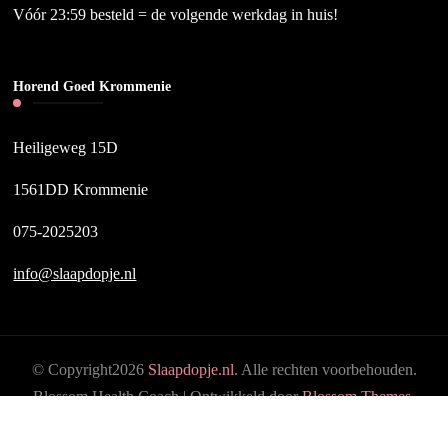
Vóór 23:59 besteld = de volgende werkdag in huis!
Horend Goed Krommenie
Heiligeweg 15D
1561DD Krommenie
075-2025203
info@slaapdopje.nl
© Copyright2026
Slaapdopje.nl
. Alle rechten voorbehouden.
Blossom Health Coach | Ontwikkeld door
Blossom Themes
.
Mogelijk gemaakt door
WordPress
.